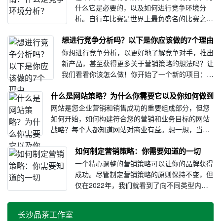
什么它是必要的，以及如何进行竞争环境分
析。自行车比赛是世界上最负盛名的比赛之
一。运动员们正在从跑道上起飞，以打破纪录
想进行竞争分析吗？以下是你应该做的7个理由
或赢得高排名。他们肩并肩赛跑，爬山，然后
疯狂下山。随着时间的推移，该领域变得更具
你想进行竞争分析，以更好地了解竞争对手，推出
挑战···
新产品，甚至获得更多关于营销策略的想法吗？让
我们看看你该怎么做！你开始了一个新的项目：一
个鞋品牌（不太像爱德华·格林，但正在崛起）。
什么是网站策略？为什么你需要它以及你如何做到
你认为他们很有可能扰乱这个行业。但你知道，在
你开始思考大问题之前···
网站是您企业营销和销售成功的重要组成部分，但您
如何开始，如何构建符合您的营销和业务目标的网站
战略？每个人都知道网站对商业有益。想一想，当你
对产品或服务感兴趣时，首先要做的事情之一就是查
如何制定营销策略：你需要知道的一切
看网站以了解更多信息。但网站本身是不够的；为你
的网站布局···
一个精心调整的营销策略可以让你的品牌获得
成功。尽管制定营销策略的原则保持不变，但
仅在2022年，我们就看到了向不同类型内容
的重大转变，例如短视频。因此，例如，你需
要从一个客户问题开始，进行SWOT分析，跟
长沙品茶工作室
踪你的竞争对手，并试图找出他们的弱点，让