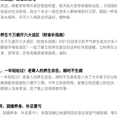
质选，顺着茶性喝大家好我是阿童，每天给大家带来最新动态 ，内容随
些信息对生活有用，就点个关注～现在很多人都有喝茶的习惯，晨起一杯
茶水相伴。可不少人喝茶全凭喜好，哪种香···
，养生千万避开六大误区（附食补指南）
生千万避开六大误区（附食补指南）8月7日迎来立秋节气养生成为许多
们要避开哪些误区？一起了解立秋养生建议你这样吃专家提醒，立秋养生
茶、家常汤，还有肉果蔬食用指南，速码···
做，一年轻松过！老辈人的养生忠告，顺时不生病
，一年轻松过！老辈人的养生忠告，顺时不生病老辈人传了大半辈子的立
照着做能安稳度秋少遭不少罪。今年立秋挺特殊，是晚立秋还撞上秋包伏
晒得人浑身冒油，到了晚上凉得得套件薄···
样，润燥养身、补足夏亏
，润燥养身、补足夏亏1、秋梨润燥立秋最明显的变化就是气候转燥，嗓