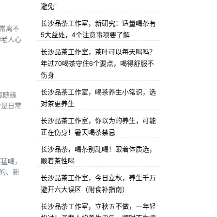
避免”
长沙品茶工作室，新研究：适量喝茶有
常离不
5大益处，4个注意事项要了解
的老人心
长沙品茶工作室，茶叶可以每天喝吗？
年过70喝茶守住6个要点，喝得舒服不
伤身
长沙品茶工作室，喝茶养生小常识，选
容随缘
对茶更养生
管是日常
长沙品茶工作室，你以为的养生，可能
正在伤身！暑天喝茶禁忌
长沙品茶，喝茶别乱喝！跟着体质选，
顺着茶性喝
洱猛喝，
的、新
长沙品茶工作室，今日立秋，养生千万
避开六大误区（附食补指南）
长沙品茶工作室，立秋五不做，一年轻