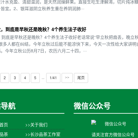
梨汁水充盈、清甜温润，是天然润燥鲜果。直接生吃生津解渴，切片炖冰
皆宜。2、银耳滋阴立秋养生重在养阴润肺···
秋，到底是早秋还是晚秋？4个养生法子收好
，到底是早秋还是晚秋？4个养生法子收好老话常说“早立秋把扇丢，晚立
，很多人都在纠结，今年立秋过后能不能凉快下来，今天一次性给大家讲明
今年立秋公历8月7日，农历六月二十四，···
2
3
4
5
1/41
尾页
···
>>
站导航
微信公众号
站首页
>>关于我们
沙品茶
>>长沙品茶工作室
请关注官方微信公众号