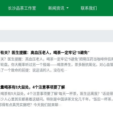
长沙品茶工作室
新闻资讯
联系我们
有关？医生提醒：高血压老人，喝茶一定牢记“5避免”
关？医生提醒：高血压老人，喝茶一定牢记“5避免”把降压药当咖啡伴侣
斯轮盘。你大概率听过另一个极端——喝茶养生，茶多酚抗氧化，对心血
了一个致命的前提：说这话的人，没在吃···
量喝茶有5大益处，4个注意事项要了解
喝茶有5大益处，4个注意事项要了解“每天一杯茶，医生远离我？”话说
少人心里其实都悬着这疑问。特别是中国讲茶文化几千年，“饭后一杯茶
得有点真凭实据吧？今天我们就来聊···