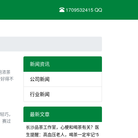
1709532415 QQ
新闻资讯
用浓茶
管好得不
公司新闻
行业新闻
最新文章
得轻巧，
，赛过
长沙品茶工作室，心梗和喝茶有关？医
生提醒：高血压老人，喝茶一定牢记“5