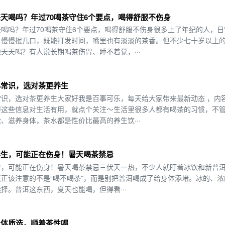
天喝吗？年过70喝茶守住6个要点，喝得舒服不伤身
喝吗？年过70喝茶守住6个要点，喝得舒服不伤身很多上了年纪的人，日
，慢慢抿几口，既能打发时间，嘴里也有淡淡的茶香。但不少七十岁以上
天天喝？有人说长期喝茶伤胃、睡不着觉，···
小常识，选对茶更养生
识，选对茶更养生大家好我是百事可乐，每天给大家带来最新动态 ，内
得这些信息对生活有用，就点个关注～生活里很多人都有喝茶的习惯，不
、滋养身体，茶水都是性价比最高的养生饮···
养生，可能正在伤身！暑天喝茶禁忌
生，可能正在伤身！暑天喝茶禁忌三伏天一热，不少人就盯着冰饮和新普
正该注意的不是“喝不喝茶”，而是别把普洱喝成了给身体添堵。冰的、浓
择。普洱这东西，夏天也能喝，但得看···
着体质选，顺着茶性喝