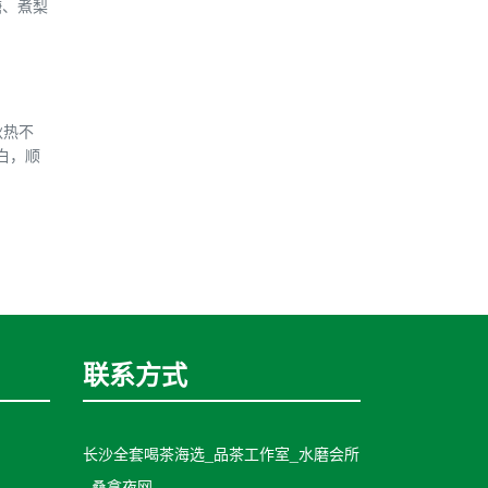
糖、煮梨
秋热不
白，顺
联系方式
长沙全套喝茶海选_品茶工作室_水磨会所
_桑拿夜网