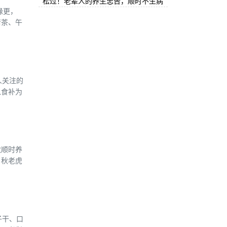
松过！老辈人的养生忠告，顺时不生病
缘更，
清茶、午
人关注的
以食补为
秋顺时养
，秋老虎
子干、口