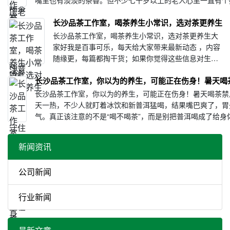
嘴里也有淡淡的茶香。但不少七十岁以上的老人心里一直有个
喝？有人说长期···
长沙品茶工作室，喝茶养生小常识，选对茶更养生
长沙品茶工作室，喝茶养生小常识，选对茶更养生大
家好我是百事可乐，每天给大家带来最新动态 ，内容
随缘更，每篇都掏干货；如果你觉得这些信息对生活
有用，就点个关注～生活里很多人都有喝茶的习惯，
长沙品茶工作室，你以为的养生，可能正在伤身！暑天喝
不管是日常解渴、饭后解腻，还是闲暇放松、滋养身
体，茶水都···
长沙品茶工作室，你以为的养生，可能正在伤身！暑天喝茶禁
天一热，不少人就盯着冰饮和新普洱猛喝，结果嘴巴爽了，胃
气。真正该注意的不是“喝不喝茶”，而是别把普洱喝成了给身
堵。冰的、浓的、新的，很多时候都不是夏天的好选择。普洱
···
新闻资讯
公司新闻
行业新闻