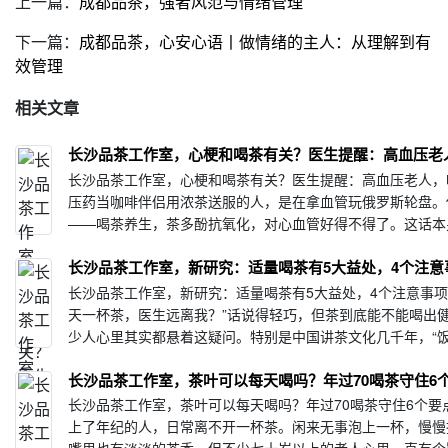
上一篇：
成都品茶，强者风范与情绪管理
下一篇：
成都品茶，心安心语丨做情绪的主人：从理解到有
效管理
相关文章
长沙品茶工作室，心梗和喝茶有关？医生提醒：高血压老人
长沙品茶工作室，心梗和喝茶有关？医生提醒：高血压老人，喝
压药当咖啡伴侣用浓茶送服的人，是在拿血管玩俄罗斯轮盘。
——喝茶养生，茶多酚抗氧化，对心血管好得不得了。这话本
命的前提···
长沙品茶工作室，新研究：适量喝茶有5大益处，4个注意
长沙品茶工作室，新研究：适量喝茶有5大益处，4个注意事项
天一杯茶，医生远离我？”话说得轻巧，但茶到底能不能喝出
少人心里其实都悬着这疑问。特别是中国讲茶文化几千年，“
茶，赛过小神仙”听多了，要是真有效，那得有点真凭实···
长沙品茶工作室，茶叶可以每天喝吗？年过70喝茶守住6
长沙品茶工作室，茶叶可以每天喝吗？年过70喝茶守住6个要
上了年纪的人，日常离不开一杯茶。闲来无事泡上一杯，慢慢