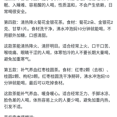
眠、入睡难、容易醒的人喝，性质温和，不会产生依赖，日
常喝很安全。
第四款：清热降火菊花金银花茶。食材：菊花2朵、金银花2
克、甘草1片。食材洗干净，沸水冲泡焖10分钟就能喝，不
用额外加糖，口感清甜。
这款茶能清热降火、清肝明目。适合经常上火、口干口苦、
喉咙痛、眼睛干涩的人喝，体寒怕冷的人不要长期大量喝，
避免加重寒气。
第五款：补气养血红枣桂圆茶。食材：红枣2颗（去核）、
桂圆2颗、枸杞3颗。红枣桂圆洗干净掰碎，沸水冲泡焖10
分钟就能喝，最后可以吃掉食材。
这款茶能补气养血、暖身暖心。适合经常乏力、手脚冰凉、
脸色差的人喝，体热容易上火的人要少喝，避免加重内热，
引发不适。