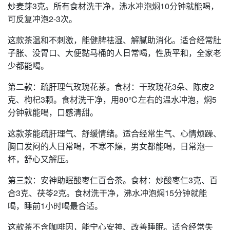
炒麦芽3克。所有食材洗干净，沸水冲泡焖10分钟就能喝，
可反复冲泡2-3次。
这款茶温和不刺激，能健脾祛湿、解腻助消化。适合经常肚
子胀、没胃口、大便黏马桶的人日常喝，性质平和，全家老
少都能喝。
第二款：疏肝理气玫瑰花茶。食材：干玫瑰花3朵、陈皮2
克、枸杞3颗。食材洗干净，用80℃左右的温水冲泡，焖5
分钟就能喝，口感清甜。
这款茶能疏肝理气、舒缓情绪。适合经常生气、心情烦躁、
胸口发闷的人日常喝，不寒不燥，男女都能喝，日常泡一
杯，舒心又解压。
第三款：安神助眠酸枣仁百合茶。食材：炒酸枣仁3克、百
合3克、茯苓2克。食材洗干净，沸水冲泡焖15分钟就能
喝，睡前1小时喝最合适。
这款茶不含咖啡因，能宁心安神、改善睡眠。适合经常失