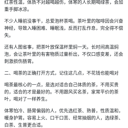
红茶性温，体质不对越喝越伤，体寒的人长期喝绿茶，会加
重手脚冰凉。
不少人睡前没事干，总爱泡杯茶喝。茶叶里的咖啡因会兴奋
神经，导致入睡困难、睡眠浅，反而打乱作息，完全得不偿
失。
还有人图省事，把茶叶放保温杯里焖一天。长时间高温焖
泡，会让茶叶里的有害物质过量析出，不仅口感变差，还会
刺激损伤肠胃。
二、喝茶的正确打开方式，记住这几点，不花钱也能喝对
喝茶最核心的一点，是选对适合自己体质的茶，不用买贵
的，适合的才是最好的。不用跟风买名茶，家常平价的茶
叶，喝对了一样养生。
体寒怕冷、肠胃偏弱的人，优先选红茶、熟普，性质温和，
暖身护胃。容易上火、口干口苦、经常抽烟的人，选绿茶、
白茶、生普更合适。