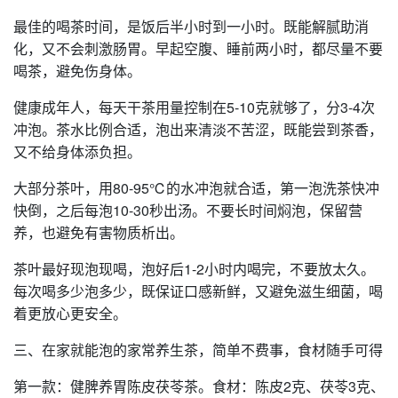
最佳的喝茶时间，是饭后半小时到一小时。既能解腻助消
化，又不会刺激肠胃。早起空腹、睡前两小时，都尽量不要
喝茶，避免伤身体。
健康成年人，每天干茶用量控制在5-10克就够了，分3-4次
冲泡。茶水比例合适，泡出来清淡不苦涩，既能尝到茶香，
又不给身体添负担。
大部分茶叶，用80-95℃的水冲泡就合适，第一泡洗茶快冲
快倒，之后每泡10-30秒出汤。不要长时间焖泡，保留营
养，也避免有害物质析出。
茶叶最好现泡现喝，泡好后1-2小时内喝完，不要放太久。
每次喝多少泡多少，既保证口感新鲜，又避免滋生细菌，喝
着更放心更安全。
三、在家就能泡的家常养生茶，简单不费事，食材随手可得
第一款：健脾养胃陈皮茯苓茶。食材：陈皮2克、茯苓3克、