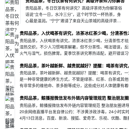
贵阳品茶，冬日饮茶有何讲究？高级评茶师为你解答
贵阳品茶，冬日饮茶有何讲究？高级评茶师为你解答俗
话说“立冬一日，水冷三分”，这个时节饮一杯热茶，身
心最是温润。“宁宁”邀请了来自天山茶城的高级评茶师
张燕，带大家了解冬日饮茶的门道。立，建始也；冬，
贵阳品茶，入伏喝茶有讲究，浓茶冰红茶少喝，分清茶性
终也，万物收藏也。立冬时节，饮茶也应以温、顺···
贵阳品茶，入伏喝茶有讲究，浓茶冰红茶少喝，分清茶性才祛
湿热交织，不少人习惯喝茶解暑，但不分茶性、喝法错误，反
火气与湿气，损伤脾胃。夏季饮茶讲究寒热适配，避开错误习
清暑养生的作用。很多人常年只喝单一品类茶叶···
贵阳品茶，茶叶越新鲜、越贵就越好？提醒：喝茶有讲究
贵阳品茶，茶叶越新鲜、越贵就越好？提醒：喝茶有讲究，一
是一种非常健康的养生方式，不管是绿茶、红茶、白茶或其他
有非常多的维他命、茶多酚等成分，这些成分对人体健康有着
健作用。所以在日常中，有越来越多的人···
贵阳品茶，鲸播报微信发布外链内容管理规范 整治朋友
贵阳品茶，鲸播报微信发布外链内容管理规范 整治朋友圈诱
20余网络直播平台发自律公约：不涉黄涉政涉毒，24小时实
4月13日消息，百度、新浪、搜狐、爱奇艺、乐视、优酷、酷
等20余家从事网络表演(直播)的主要企业···