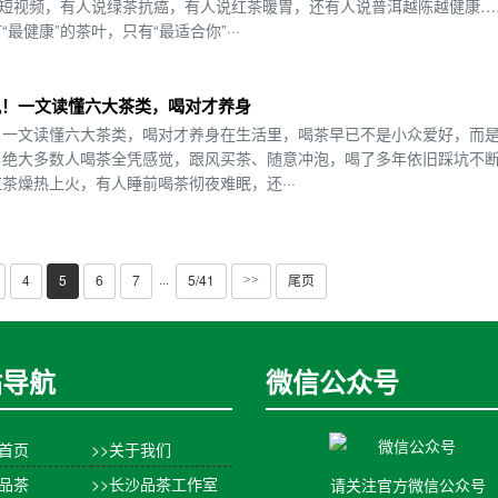
刷短视频，有人说绿茶抗癌，有人说红茶暖胃，还有人说普洱越陈越健康…
健康”的茶叶，只有“最适合你”···
风！一文读懂六大茶类，喝对才养身
！一文读懂六大茶类，喝对才养身在生活里，喝茶早已不是小众爱好，而
，绝大多数人喝茶全凭感觉，跟风买茶、随意冲泡，喝了多年依旧踩坑不
茶燥热上火，有人睡前喝茶彻夜难眠，还···
4
5
6
7
5/41
尾页
···
>>
站导航
微信公众号
站首页
>>关于我们
沙品茶
>>长沙品茶工作室
请关注官方微信公众号