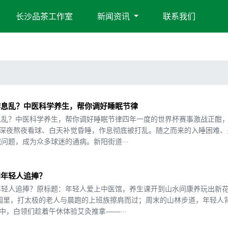
长沙品茶工作室
新闻资讯
联系我们
作息乱？中医科学养生，帮你调好睡眠节律
息乱？中医科学养生，帮你调好睡眠节律四年一度的世界杯赛事激战正酣
：深夜熬夜看球、白天补觉昏睡，作息彻底被打乱。随之而来的入睡困难、
问题，成为众多球迷的通病。新阳街道···
到年轻人追捧？
年轻人追捧？原标题：年轻人爱上中医馆，养生课开到山水间康养玩出新
园里，打太极的老人与晨跑的上班族擦肩而过；周末的山林步道，年轻人
中，白领们趁着午休体验艾灸推拿——···