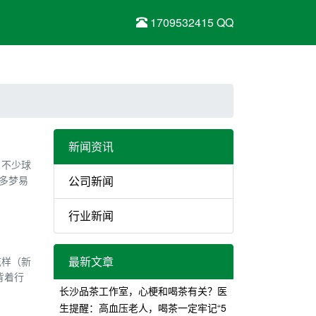
1709532415 QQ
新闻资讯
，不少球
多梦易
公司新闻
行业新闻
最新文章
花样（新
背着行
长沙品茶工作室，心梗和喝茶有关？医
生提醒：高血压老人，喝茶一定牢记“5