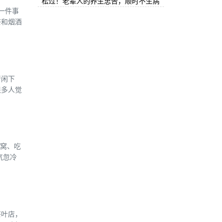
松过！老辈人的养生忠告，顺时不生病
一件事
茶和烟酒
清闲下
很多人觉
燕窝、吃
气忽冷
茶叶店，