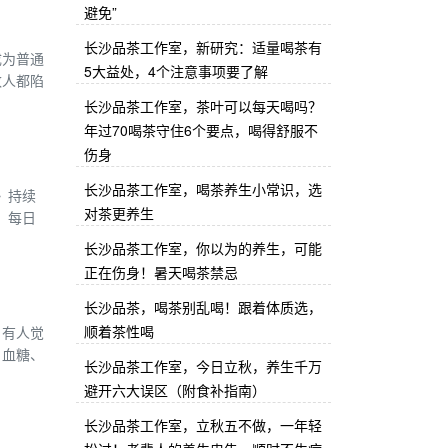
避免”
长沙品茶工作室，新研究：适量喝茶有
成为普通
5大益处，4个注意事项要了解
数人都陷
长沙品茶工作室，茶叶可以每天喝吗？
年过70喝茶守住6个要点，喝得舒服不
伤身
长沙品茶工作室，喝茶养生小常识，选
》持续
对茶更养生
，每日
长沙品茶工作室，你以为的养生，可能
正在伤身！暑天喝茶禁忌
长沙品茶，喝茶别乱喝！跟着体质选，
顺着茶性喝
，有人觉
、血糖、
长沙品茶工作室，今日立秋，养生千万
避开六大误区（附食补指南）
长沙品茶工作室，立秋五不做，一年轻