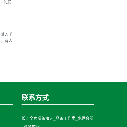
…到底
是融入千
断。有人
联系方式
长沙全套喝茶海选_品茶工作室_水磨会所
_桑拿夜网