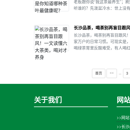
老板跟你说“我这茶最养生”；
听谁的？先泼盆冷水：世上没有“最
长沙品茶，喝茶别再盲目跟
长沙品茶，喝茶别再盲目跟风
家万户的日常习惯。可现实是
喝绿茶胃里反酸难受，有人喝红
首页
3
···
<<
关于我们
网
>>网
>>长