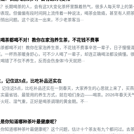
癌？长期喝茶的人，会有这3大变化茶杯里飘着热气，很多人每天早上的第
的表现。但偏偏有段时间网上流传着一种说法，喝茶会致癌，甚至有人把
悄出问题。这个说法一出来，不少老茶客当···
连喝茶都喝不对！教你在家泡养生茶，不花钱不费事
喝茶都喝不对！教你在家泡养生茶，不花钱不费事辛苦一辈子，日子慢慢
惯。一杯热茶暖身舒心，可不少人喝了一辈子，却连正确喝法都没搞懂。
错了不仅不养生，反而会伤身体!今天就把···
生，记住这5点，比吃补品还实在
生，记住这5点，比吃补品还实在一到春天，大家养生的心思就上来了，买
实最省钱、最管用的养生方式，就在咱们身边——喝茶。2026年春天天
火旺、湿气重，正好是喝茶调理的黄金期。不···
但是你知道哪种茶叶最健康呢？
是你知道哪种茶叶最健康呢？这个问题，估计十个茶友有九个都问过。去