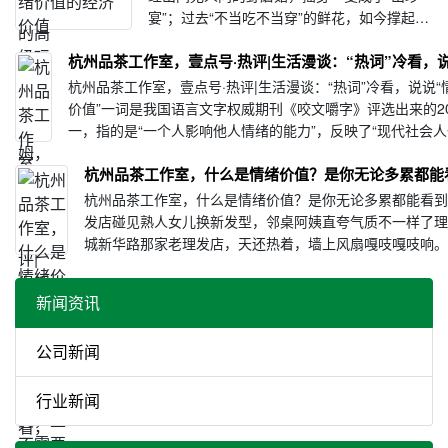
宴”；过去“不当吃不当穿”的鲜花，如今撑起百
亿元年交易额……品一锅菌、买一束花、逛一
杭州品茶工作室，壹点号·热评|生活漫谈：“热词”冷看，
座城，要问云南文旅的成功密码，一定少不了
“情绪价值”。什么是情绪价值？简而言···
杭州品茶工作室，壹点号·热评|生活漫谈：“热词”冷看，说说“
价值”一词是我国语言文字权威期刊《咬文嚼字》评选出来的20
一，指的是“一个人影响他人情绪的能力”，反映了“现代社会
更高层次的心理需求”。当我们···
杭州品茶工作室，什么是情绪价值？是你无论多累都能
杭州品茶工作室，什么是情绪价值？是你无论多累都能看
发店碰见熟人女儿换新发型，邻桌阿姨直夸气质不一样了
城新华路那家老理发店，天还热着，墙上风扇嘎吱嘎吱响
···
新闻资讯
公司新闻
行业新闻