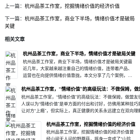
上一篇：
杭州品茶工作室，挖掘情绪价值的经济价值
下一篇：
杭州品茶工作室，商业下半场，情绪价值才是破局
关键
相关文章
杭州品茶工作室，商业下半场，情绪价值才是破局关键
杭州品茶工作室，商业下半场，情绪价值才是破局关键最
近几年，大家越来越注重自己的情绪价值，连带着产品、
运营也在向提供情绪价值靠拢。本文分享了几个案例，一
起来看看情绪价值的未来趋势和发展。我们先来看一组数
杭州品茶工作室，“情绪价值”的高级玩法：不做保姆，做
据：2024 年泡泡玛特 DIMOO“和云宝宝守护情···
杭州品茶工作室，“情绪价值”的高级玩法：不做保姆，做盟友
人误以为“情绪价值”是单方面的付出和讨好，仿佛用某种技巧
让对方“上瘾”，但实际上，真正健康的关系永远建立在双向理
真诚共鸣的基础上。今天我们不谈套路，只聊如何在亲密关系
杭州品茶工作室，挖掘情绪价值的经济价值
现···
杭州品茶工作室，挖掘情绪价值的经济价值曾
经山间无人问的野蘑菇，摇身一变成了“山珍