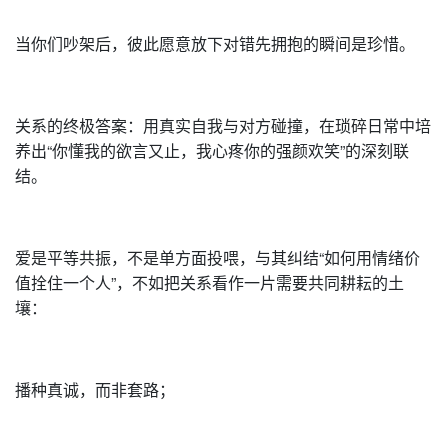
当你们吵架后，彼此愿意放下对错先拥抱的瞬间是珍惜。
关系的终极答案：用真实自我与对方碰撞，在琐碎日常中培
养出“你懂我的欲言又止，我心疼你的强颜欢笑”的深刻联
结。
爱是平等共振，不是单方面投喂，与其纠结“如何用情绪价
值拴住一个人”，不如把关系看作一片需要共同耕耘的土
壤：
播种真诚，而非套路；